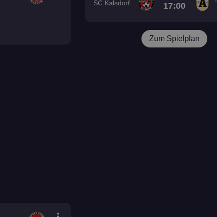
SC Kalsdorf
17:00
Zum Spielplan
more_vert