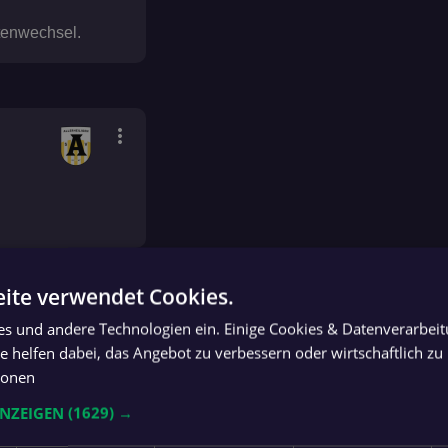
itenwechsel.
more_vert
ite verwendet Cookies.
ies und andere Technologien ein. Einige Cookies & Datenverarbei
 helfen dabei, das Angebot zu verbessern oder wirtschaftlich zu 
ionen
ANZEIGEN
(1629) →