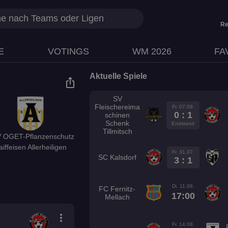
Re
E
VOTINGS
WM 2026
FA
Aktuelle Spiele
ios_share
SV
Fleischereima
Fr. 07.08.
0 : 1
schinen
Schenk
Endstand
Tillmitsch
 OGET-Pflanzenschutz
aiffeisen Allerheiligen
Fr. 31.07.
SC Kalsdorf
3 : 1
Di. 11.08.
FC Fernitz-
17:00
Mellach
more_vert
Fr. 14.08.