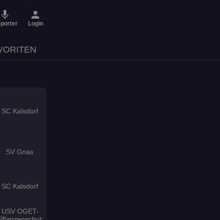
micro
person
porter
Login
VORITEN
SC Kalsdorf
SV Gnas
SC Kalsdorf
USV OGET-
Pflanzenschut