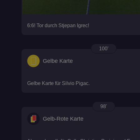
fanat_bettinggame
6:6! Tor durch Stjepan Igrec!
io
100'
pid_signature
Gelbe Karte
Gelbe Karte für Silvio Pigac.
98'
SERVERID
Gelb-Rote Karte