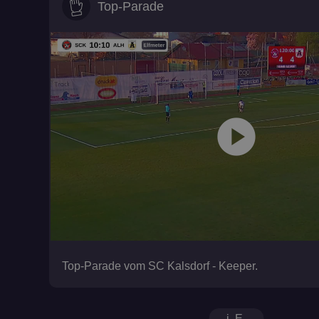
Top-Parade
play_circle
Top-Parade vom SC Kalsdorf - Keeper.
i. E.