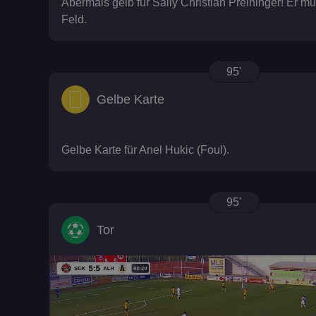
Abermals gelb für Sally Christian Preininger! Er mu
__cf_bm
Feld.
95'
Gelbe Karte
browser_id
Gelbe Karte für Anel Hukic (Foul).
95'
Tor
suid
CookieScriptConse