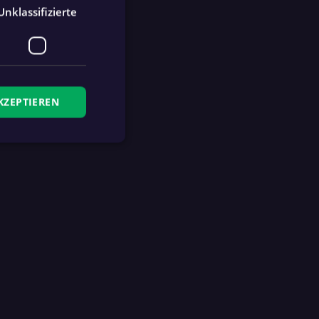
Unklassifizierte
KZEPTIEREN
zierte
meldung und die
wendet werden.
Ablaufdatum
Beschreibung
4 Wochen 2
This cookie is used by
Tage
fan.at to remember logged
in users.
1 Jahr
This cookie is used by
fan.at to determine if the
app store banner was