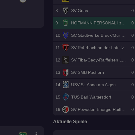
8
SV Gnas
0
9
HOFMANN PERSONAL Ilzer SV
0
10
SC Stadtwerke Bruck/Mur 1921
0
11
SV Rohrbach an der Lafnitz
0
12
SV Tiba-Gady-Raiffeisen Lebring
0
13
SV SMB Pachern
0
14
USV St. Anna am Aigen
0
15
TUS Bad Waltersdorf
0
16
SV Powoden Energie Raiffeisen Wildon
0
Aktuelle Spiele
more_vert