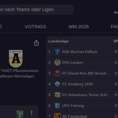
Re
E
VOTINGS
WM 2026
FA
Landesliga
S
ios_share
1
ASK Mochart Köflach
0
2
DSV Leoben
0
 OGET-Pflanzenschutz
3
FC Diesel Kino AW Versicherungsmakler Großklein
0
aiffeisen Allerheiligen
4
FC Kindberg 1936
0
5
FC Hohenhaus Tenne Schladming
0
6
UFC Fehring
0
more_vert
7
SK Fürstenfeld
0