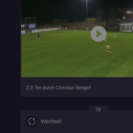
play_circle
2:2! Tor durch Christian Berger!
76'
Wechsel