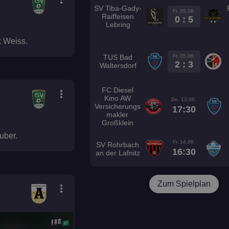
SV Tiba-Gady-
Fr. 05.06.
Raiffeisen
0 : 5
Lebring
k Weiss.
Fr. 05.06.
TUS Bad
2 : 3
Waltersdorf
FC Diesel
more_vert
Kino AW
Do. 13.08.
Versicherungs
17:30
makler
Großklein
uber.
Fr. 14.08.
SV Rohrbach
16:30
an der Lafnitz
Zum Spielplan
more_vert