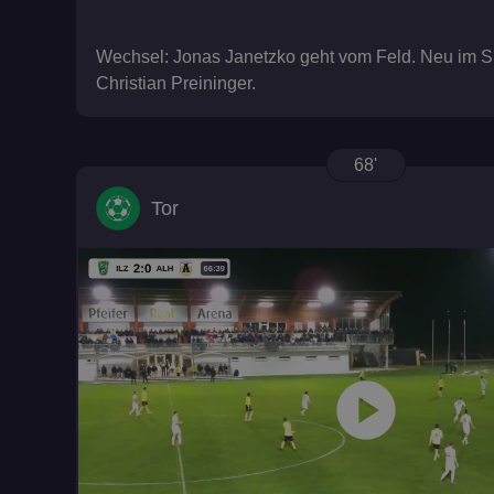
__cf_bm
Wechsel: Jonas Janetzko geht vom Feld. Neu im Sp
Christian Preininger.
68'
browser_id
Tor
play_circle
suid
CookieScriptConse