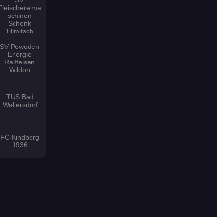
SV
Fleischereima
schinen
Schenk
Tillmitsch
SV Powoden
Energie
Raiffeisen
Wildon
TUS Bad
Waltersdorf
FC Kindberg
1936