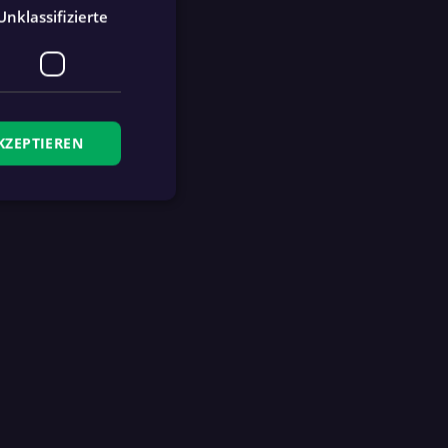
Unklassifizierte
KZEPTIEREN
zierte
meldung und die
wendet werden.
Ablaufdatum
Beschreibung
4 Wochen 2
This cookie is used by
Tage
fan.at to remember logged
in users.
1 Jahr
This cookie is used by
fan.at to determine if the
app store banner was