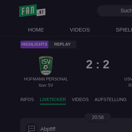
HOME
VIDEOS
SPIEL
play_circle
HIGHLIGHTS
REPLAY
2 : 2
HOFMANN PERSONAL
USV
Ilzer SV
R
INFOS
LIVETICKER
VIDEOS
AUFSTELLUNG
20:58
Abpfiff