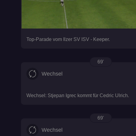
fanat_bettinggame
io
Top-Parade vom Ilzer SV ISV - Keeper.
pid_signature
69'
Wechsel
Wechsel: Stjepan Igrec kommt für Cedric Ulrich.
SERVERID
69'
Wechsel